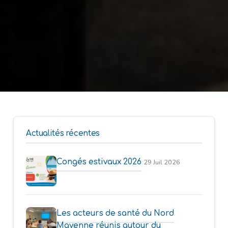
Actualités récentes
Congés estivaux 2026
29 Juil 2026
Les acteurs de santé du Nord
Mayenne réunis autour du