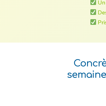
Un 
Des
Pri
Concrè
semaine 