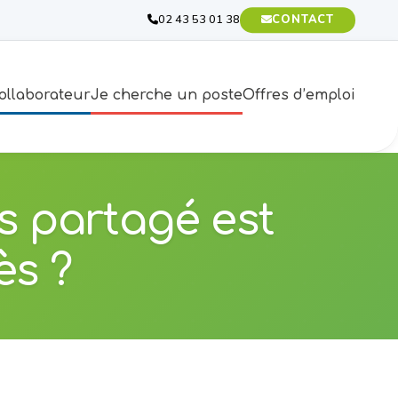
02 43 53 01 38
CONTACT
ollaborateur
Je cherche un poste
Offres d’emploi
s partagé est
ès ?