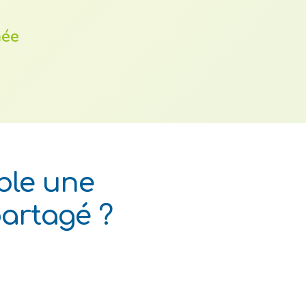
née
ble une
partagé ?