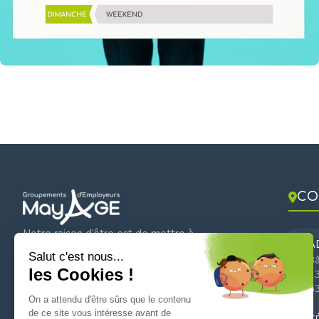
Mayage
CO
Notre raison d’être est de mettre à
A
disposition des organisations de toute taille
Bâ
et de tout secteur en Mayenne, pour le
23
temps nécessaire et dans la durée, l’expert
53
du métier recherché.
SUIVEZ-NOUS