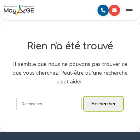
au
to
Mayage
contenu
content
Menu
principal
Rien n'a été trouvé
Il semble que nous ne pouvons pas trouver ce
que vous cherchez. Peut-être qu'une recherche
peut aider.
Rechercher :