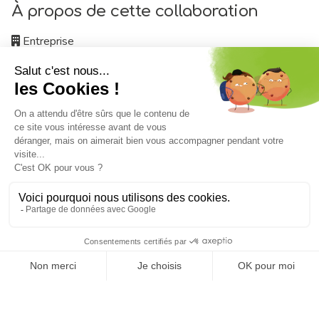
À propos de cette collaboration
Entreprise
Mairie de Livré
Localisation
Livré-La-Touche
Date du témoignage
10 October 2025
Ce témoignage vous a-t-il été utile ?
Oui, très utile
Non, pas vraiment
Partager ce témoignage
Facebook