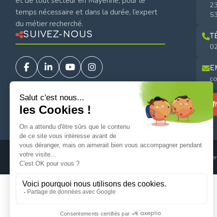
et de tout secteur en Mayenne, pour le
23
temps nécessaire et dans la durée, l’expert
53
du métier recherché.
SUIVEZ-NOUS
T
02
E
c
© 2026
Mayage
. Tous droits réservés.
Men