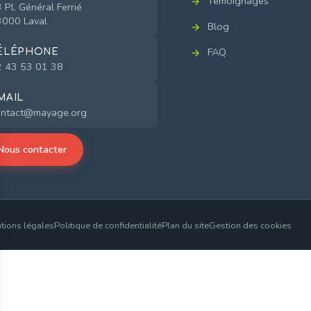
Témoignages
 Pl. Général Ferrié
000 Laval
Blog
FAQ
ÉLÉPHONE
 43 53 01 38
MAIL
ontact@mayage.org
Nous contacter
tions légales
Politique de confidentialité
Plan du site
Gestion des cookies